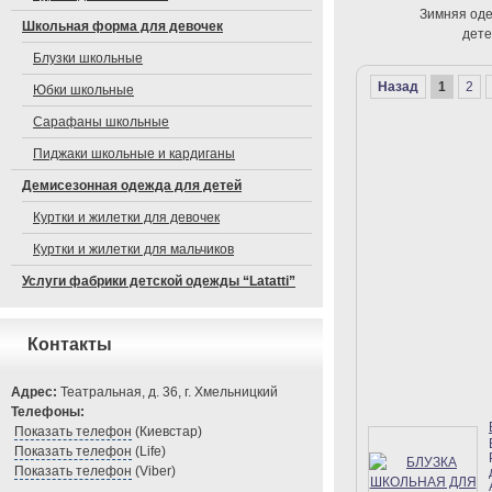
Зимняя оде
Школьная форма для девочек
дет
Блузки школьные
Назад
1
2
Юбки школьные
Сарафаны школьные
Пиджаки школьные и кардиганы
Демисезонная одежда для детей
Куртки и жилетки для девочек
Куртки и жилетки для мальчиков
Услуги фабрики детской одежды “Latatti”
Контакты
Адрес:
Театральная, д. 36, г. Хмельницкий
Телефоны:
Показать телефон
(Киевстар)
Показать телефон
(Life)
Показать телефон
(Viber)