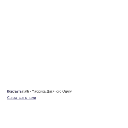
© 2026 Latatti - Фабрика Дитячого Одягу
Контакты
Связаться с нами