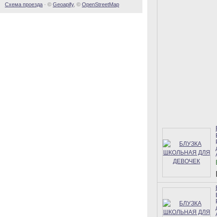
Схема проезда
· ©
Geoapify
, ©
OpenStreetMap